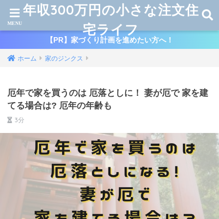
年収300万円の小さな注文住
宅ライフ
【PR】家づくり計画を進めたい方へ！
ホーム
家のジンクス
厄年で家を買うのは 厄落としに！ 妻が厄で 家を建
てる場合は? 厄年の年齢も
3分