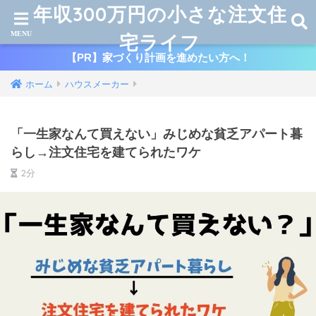
年収300万円の小さな注文住
宅ライフ
【PR】家づくり計画を進めたい方へ！
ホーム
ハウスメーカー
「一生家なんて買えない」みじめな貧乏アパート暮
らし→注文住宅を建てられたワケ
2分